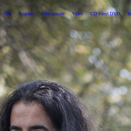
Vita
Projekte
Bildergalerie
Video
CD Vinyl DVD
I